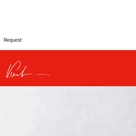
Request