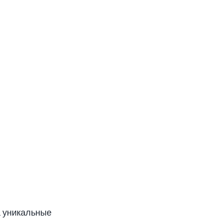
а уникальные