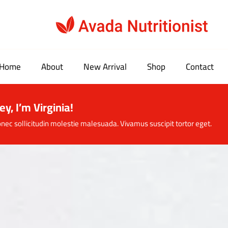
Home
About
New Arrival
Shop
Contact
ey, I’m Virginia!
nec sollicitudin molestie malesuada. Vivamus suscipit tortor eget.