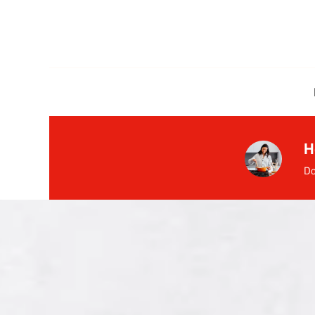
Skip
to
content
H
Do