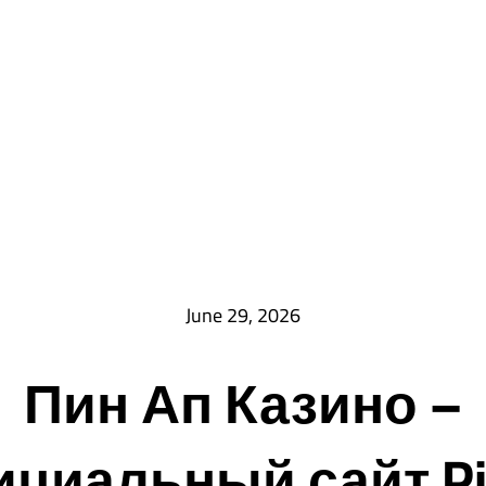
June 29, 2026
Пин Ап Казино –
циальный сайт Pi