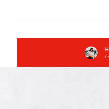
Skip
to
content
H
Do