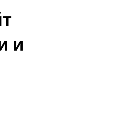
йт
и и