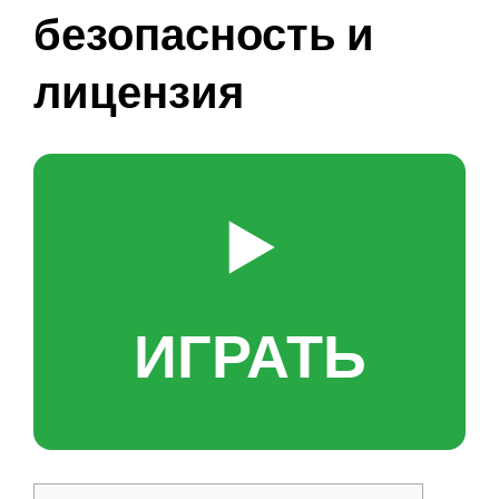
безопасность и
лицензия
▶️
ИГРАТЬ