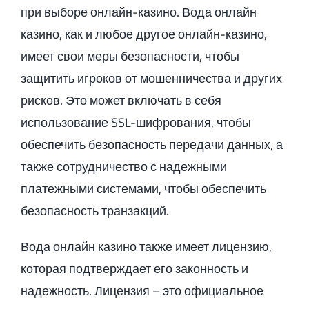
при выборе онлайн-казино. Вода онлайн
казино, как и любое другое онлайн-казино,
имеет свои меры безопасности, чтобы
защитить игроков от мошенничества и других
рисков. Это может включать в себя
использование SSL-шифрования, чтобы
обеспечить безопасность передачи данных, а
также сотрудничество с надежными
платежными системами, чтобы обеспечить
безопасность транзакций.
Вода онлайн казино также имеет лицензию,
которая подтверждает его законность и
надежность. Лицензия – это официальное