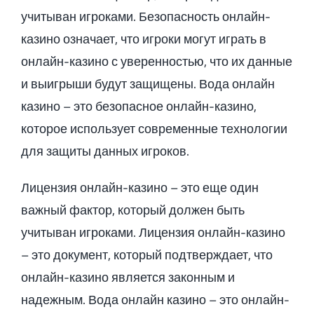
учитыван игроками. Безопасность онлайн-
казино означает, что игроки могут играть в
онлайн-казино с уверенностью, что их данные
и выигрыши будут защищены. Вода онлайн
казино – это безопасное онлайн-казино,
которое использует современные технологии
для защиты данных игроков.
Лицензия онлайн-казино – это еще один
важный фактор, который должен быть
учитыван игроками. Лицензия онлайн-казино
– это документ, который подтверждает, что
онлайн-казино является законным и
надежным. Вода онлайн казино – это онлайн-