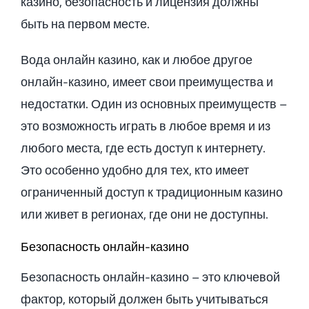
казино, безопасность и лицензия должны
быть на первом месте.
Вода онлайн казино, как и любое другое
онлайн-казино, имеет свои преимущества и
недостатки. Один из основных преимуществ –
это возможность играть в любое время и из
любого места, где есть доступ к интернету.
Это особенно удобно для тех, кто имеет
ограниченный доступ к традиционным казино
или живет в регионах, где они не доступны.
Безопасность онлайн-казино
Безопасность онлайн-казино – это ключевой
фактор, который должен быть учитываться