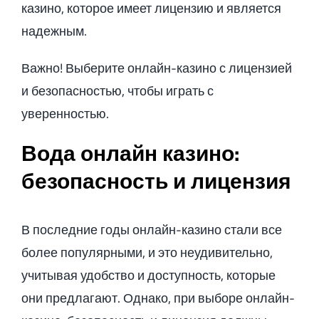
казино, которое имеет лицензию и является
надежным.
Важно! Выберите онлайн-казино с лицензией
и безопасностью, чтобы играть с
уверенностью.
Вода онлайн казино:
безопасность и лицензия
В последние годы онлайн-казино стали все
более популярными, и это неудивительно,
учитывая удобство и доступность, которые
они предлагают. Однако, при выборе онлайн-