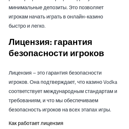
минимальные депозиты. Это позволяет
игрокам начать играть в онлайн-казино
быстро и легко.
Лицензия: гарантия
безопасности игроков
Лицензия – это гарантия безопасности
игроков. Она подтверждает, что казино Vodka
соответствует международным стандартам и
требованиям, и что мы обеспечиваем
безопасность игроков на всех этапах игры.
Как работает лицензия