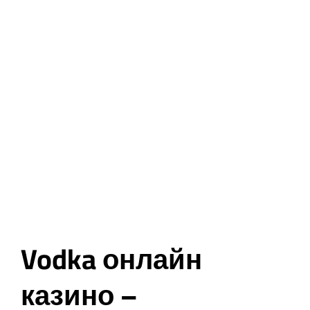
Vodka онлайн
казино –