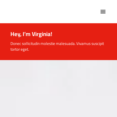
Skip
to
Toggl
content
Navig
Home
Hey, I’m Virginia!
Donec sollicitudin molestie malesuada. Vivamus suscipit
About
tortor eget.
New Arrival
Shop
Contact
Request