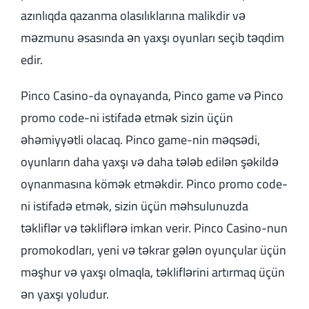
azınlıqda qazanma olasılıklarına malikdir və
məzmunu əsasında ən yaxşı oyunları seçib təqdim
edir.
Pinco Casino-da oynayanda, Pinco game və Pinco
promo code-ni istifadə etmək sizin üçün
əhəmiyyətli olacaq. Pinco game-nin məqsədi,
oyunların daha yaxşı və daha tələb edilən şəkildə
oynanmasına kömək etməkdir. Pinco promo code-
ni istifadə etmək, sizin üçün məhsulunuzda
təkliflər və təkliflərə imkan verir. Pinco Casino-nun
promokodları, yeni və təkrar gələn oyunçular üçün
məşhur və yaxşı olmaqla, təkliflərini artırmaq üçün
ən yaxşı yoludur.