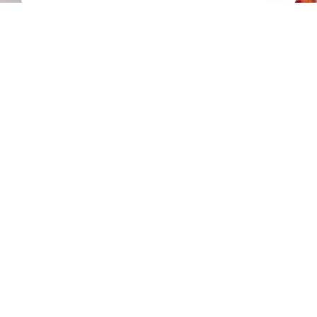
Leave A Comment
Comment