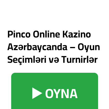
Pinco Online Kazino
Azərbaycanda – Oyun
Seçimləri və Turnirlər
▶️ OYNA