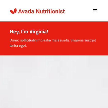
Skip
to
Toggl
content
Navig
Home
Hey, I’m Virginia!
Donec sollicitudin molestie malesuada. Vivamus suscipit
About
tortor eget.
New Arrival
Shop
Contact
Request