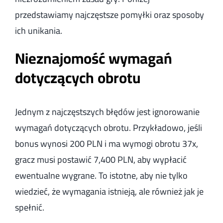
przedstawiamy najczęstsze pomyłki oraz sposoby
ich unikania.
Nieznajomość wymagań
dotyczących obrotu
Jednym z najczęstszych błędów jest ignorowanie
wymagań dotyczących obrotu. Przykładowo, jeśli
bonus wynosi 200 PLN i ma wymogi obrotu 37x,
gracz musi postawić 7,400 PLN, aby wypłacić
ewentualne wygrane. To istotne, aby nie tylko
wiedzieć, że wymagania istnieją, ale również jak je
spełnić.