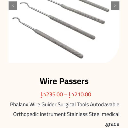


Wire Passers
210.00
د.إ
–
235.00
د.إ
Phalanx Wire Guider Surgical Tools Autoclavable
Orthopedic Instrument Stainless Steel medical
grade.