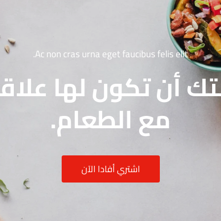
Ac non cras urna eget faucibus felis elit.
تك أن تكون لها علا
مع الطعام.
اشتري أفادا الآن