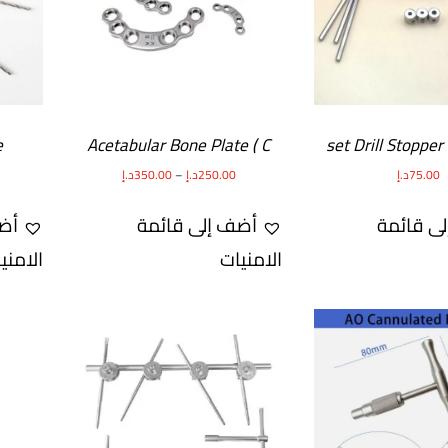
e
Acetabular Bone Plate ( C
Plate )
75.00
د.إ
250.00
د.إ
–
350.00
د.إ
ى قائمة
أضف إلى قائمة
أض
الامنيات
الامني