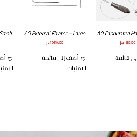
 Small
AO External Fixator – Large
AO Cannulated Ha
Drill
180.00
د.إ
1950.00
د.إ
ى قائمة
أضف إلى قائمة
أض
الامنيات
الامني