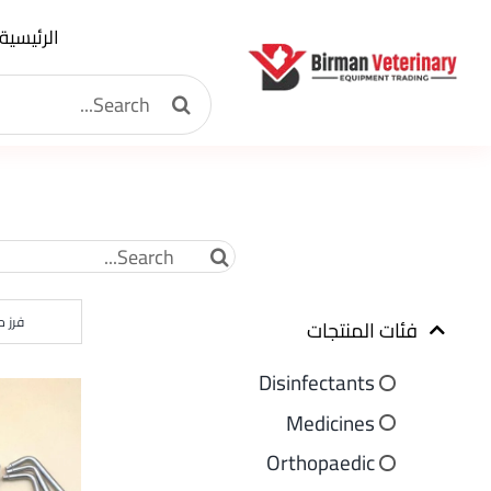
Ski
الرئيسية
t
Search
conten
for:
Search
for:
فرز 
فئات المنتجات
Disinfectants
Medicines
Orthopaedic