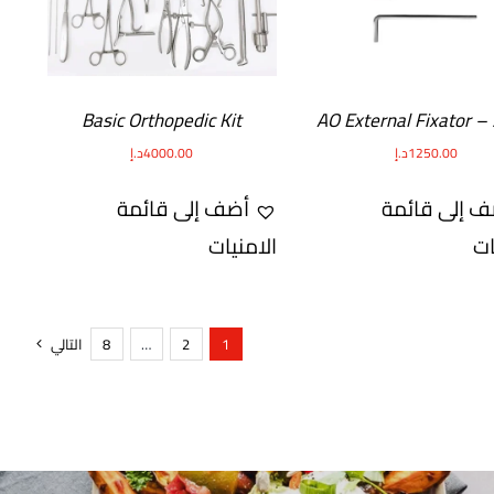
Basic Orthopedic Kit
AO External Fixator –
1250.00
د.إ
4000.00
د.إ
ف إلى قائمة
أضف إلى قائمة
ات
الامنيات
1
2
…
8
التالي