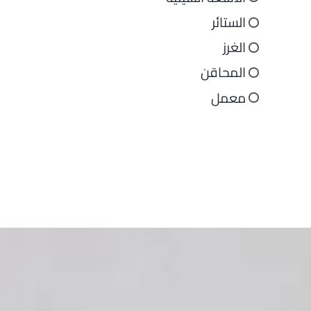
الستائر
الغرز
المحاقن
معمل