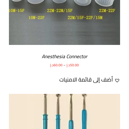
Anesthesia Connector
50.00
د.إ
–
60.00
د.إ
أضف إلى قائمة الامنيات