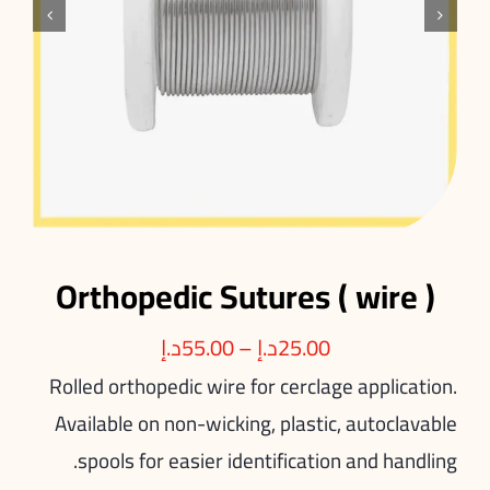


Orthopedic Sutures ( wire )
25.00
د.إ
–
55.00
د.إ
Rolled orthopedic wire for cerclage application.
Available on non-wicking, plastic, autoclavable
spools for easier identification and handling.